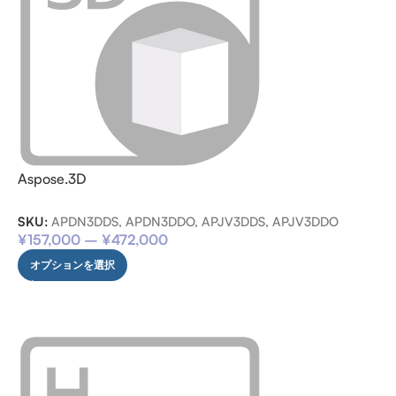
Aspose.3D
SKU:
APDN3DDS, APDN3DDO, APJV3DDS, APJV3DDO
¥
157,000
–
¥
472,000
オプションを選択