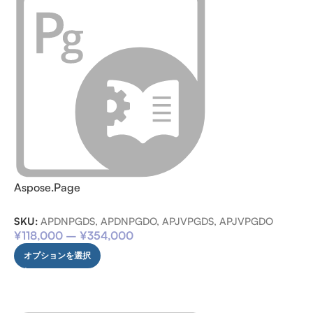
Aspose.Page
SKU:
APDNPGDS, APDNPGDO, APJVPGDS, APJVPGDO
¥
118,000
–
¥
354,000
オプションを選択