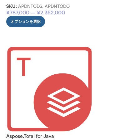
SKU:
APDNTODS, APDNTODO
¥
787,000
–
¥
2,362,000
オプションを選択
Aspose.Total for Java