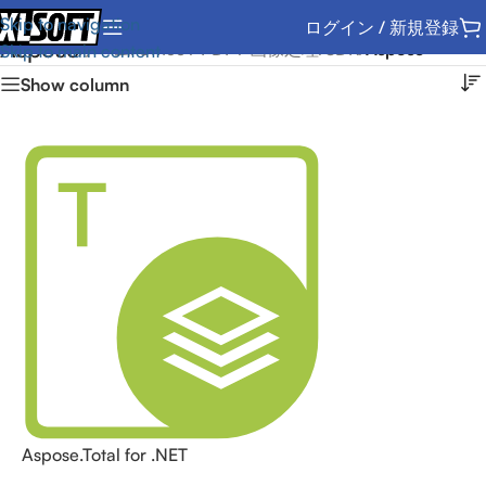
Skip to navigation
ログイン / 新規登録
Aspose
ホーム
/
Office / PDF / 画像処理
/
SDK
/
Aspose
Skip to main content
Show column
Aspose.Total for .NET