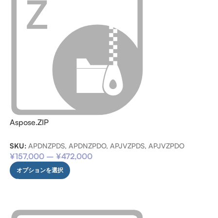
Aspose.ZIP
SKU:
APDNZPDS, APDNZPDO, APJVZPDS, APJVZPDO
¥
157,000
–
¥
472,000
オプションを選択