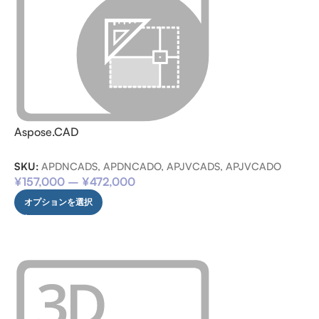
Aspose.CAD
SKU:
APDNCADS, APDNCADO, APJVCADS, APJVCADO
¥
157,000
–
¥
472,000
オプションを選択