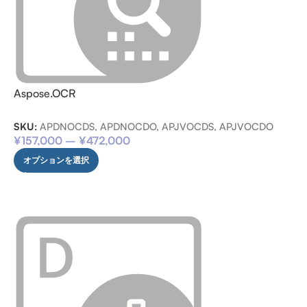
Aspose.OCR
SKU:
APDNOCDS, APDNOCDO, APJVOCDS, APJVOCDO
¥
157,000
–
¥
472,000
オプションを選択