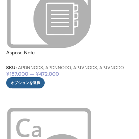
Aspose.Note
SKU:
APDNNODS, APDNNODO, APJVNODS, APJVNODO
¥
157,000
–
¥
472,000
オプションを選択