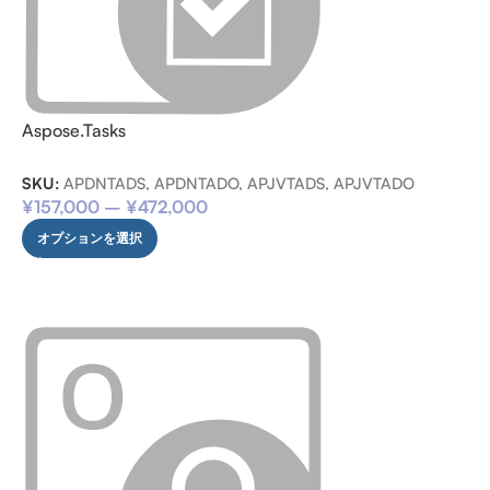
Aspose.Tasks
SKU:
APDNTADS, APDNTADO, APJVTADS, APJVTADO
¥
157,000
–
¥
472,000
オプションを選択