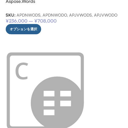
Aspose.Words
SKU:
APDNWODS, APDNWODO, APJVWODS, APJVWODO
¥
236,000
–
¥
708,000
オプションを選択