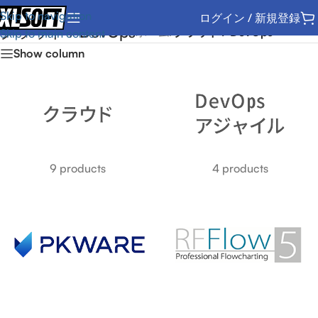
Skip to navigation
ログイン / 新規登録
クラウド / DevOps
ホーム
/
クラウド / DevOps
Skip to main content
Show column
9 products
4 products