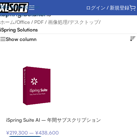
Skip to navigation
ログイン / 新規登録
iSpring Solutions
Skip to main content
ホーム
/
Office / PDF / 画像処理
/
デスクトップ
/
iSpring Solutions
Show column
iSpring Suite AI – 年間サブスクリプション
¥
219,300
–
¥
438,600