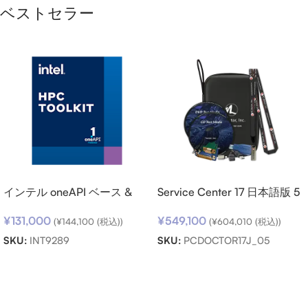
ベストセラー
インテル oneAPI ベース &
Service Center 17 日本語版 5
HPC ツールキット (シングル
キット パック
¥
131,000
¥
549,100
ノード) SSR (期限内更新用)
(
¥
144,100
(税込))
(
¥
604,010
(税込))
SKU:
INT9289
SKU:
PCDOCTOR17J_05
お買い物カゴに追加
お買い物カゴに追加
Read more