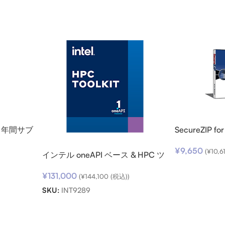
o – 年間サブ
SecureZIP fo
v14 (日本語
¥
9,650
(
¥
10,6
インテル oneAPI ベース & HPC ツ
ールキット (シングルノード) SSR
¥
131,000
(期限内更新用)
(
¥
144,100
(税込))
SKU:
INT9289