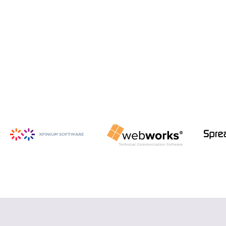
iSpring Suite
PowerPoint から HTML5 形式の e ラ
ーニング コンテンツを作成
詳細を見る