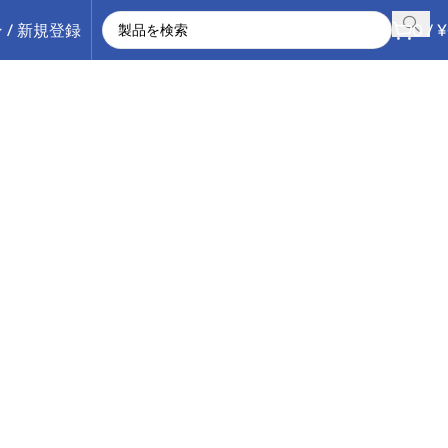
 / 新規登録
0
/
¥