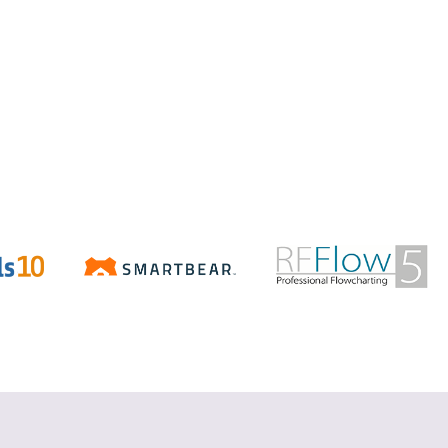
Aspose.Total
.NET/Java で Word、Excel、
PowerPoint、PDF などの Office ファ
イルを操作
詳細を見る