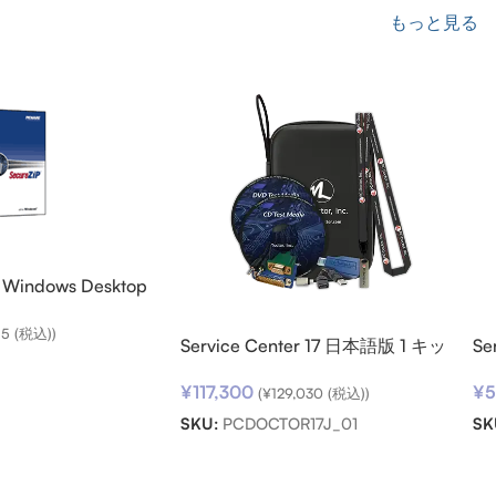
もっと見る
r Windows Desktop
版) ダウンロード
15
(税込))
Service Center 17 日本語版 1 キッ
Se
ト
ト
¥
117,300
¥
5
(
¥
129,030
(税込))
SKU:
PCDOCTOR17J_01
SK