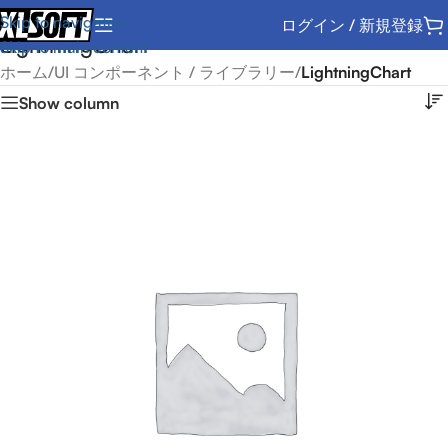
Skip to navigation
ログイン / 新規登録
LightningChart
Skip to main content
ホーム
/
UI コンポーネント / ライブラリー
/
LightningChart
Show column