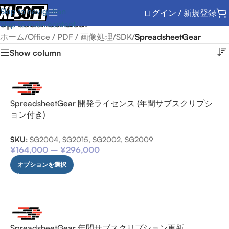
Skip to navigation
ログイン / 新規登録
SpreadsheetGear
Skip to main content
ホーム
/
Office / PDF / 画像処理
/
SDK
/
SpreadsheetGear
Show column
SpreadsheetGear 開発ライセンス (年間サブスクリプシ
ョン付き)
SKU:
SG2004, SG2015, SG2002, SG2009
¥
164,000
–
¥
296,000
オプションを選択
SpreadsheetGear 年間サブスクリプション更新