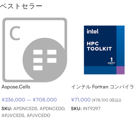
ベストセラー
Aspose.Cells
インテル Fortran コンパイラ
ー向けサポートサービス SSR
¥
236,000
–
¥
708,000
¥
71,000
(期限内更新用)
(
¥
78,100
(税込))
SKU:
APDNCEDS, APDNCEDO,
SKU:
INT9297
APJVCEDS, APJVCEDO
お買い物カゴに追加
オプションを選択
Read more