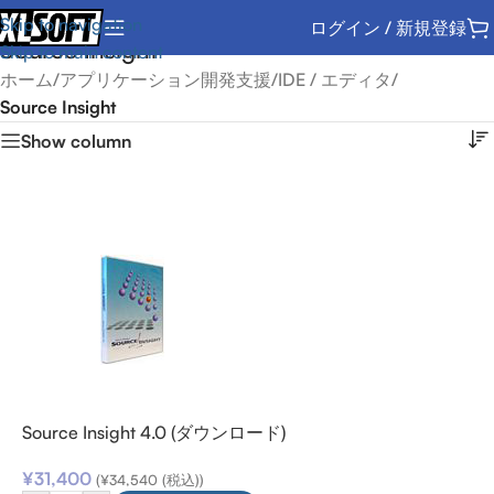
Skip to navigation
ログイン / 新規登録
Source Insight
Skip to main content
ホーム
/
アプリケーション開発支援
/
IDE / エディタ
/
Source Insight
Show column
Source Insight 4.0 (ダウンロード)
¥
31,400
(
¥
34,540
(税込))