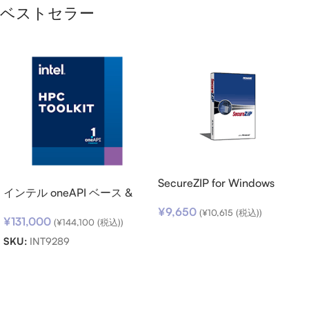
ベストセラー
SecureZIP for Windows
インテル oneAPI ベース &
Desktop v14 (日本語版) ダウ
HPC ツールキット (シングル
¥
9,650
ンロード
(
¥
10,615
(税込))
¥
131,000
ノード) SSR (期限内更新用)
(
¥
144,100
(税込))
お買い物カゴに追加
SKU:
INT9289
お買い物カゴに追加
Read more