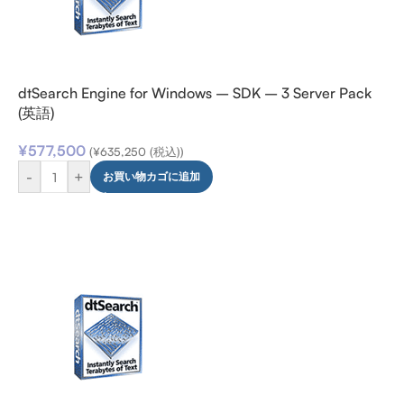
dtSearch Engine for Windows – SDK – 3 Server Pack
(英語)
¥
577,500
(
¥
635,250
(税込))
-
+
お買い物カゴに追加