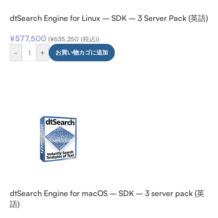
dtSearch Engine for Linux – SDK – 3 Server Pack (英語)
¥
577,500
(
¥
635,250
(税込))
-
+
お買い物カゴに追加
dtSearch Engine for macOS – SDK – 3 server pack (英
語)