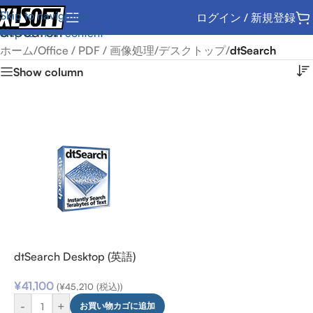
Skip to navigation
ログイン / 新規登録
dtSearch
Skip to main content
ホーム
/
Office / PDF / 画像処理
/
デスクトップ
/
dtSearch
Show column
dtSearch Desktop (英語)
¥
41,100
(
¥
45,210
(税込))
-
+
お買い物カゴに追加