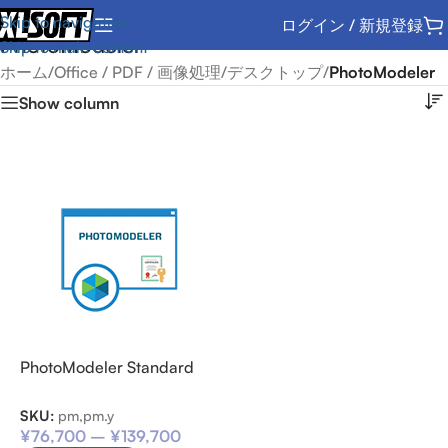
Skip to navigation
ログイン / 新規登録
PhotoModeler
Skip to main content
ホーム
/
Office / PDF / 画像処理
/
デスクトップ
/
PhotoModeler
Show column
PhotoModeler Standard
SKU:
pm,pm.y
¥
76,700
–
¥
139,700