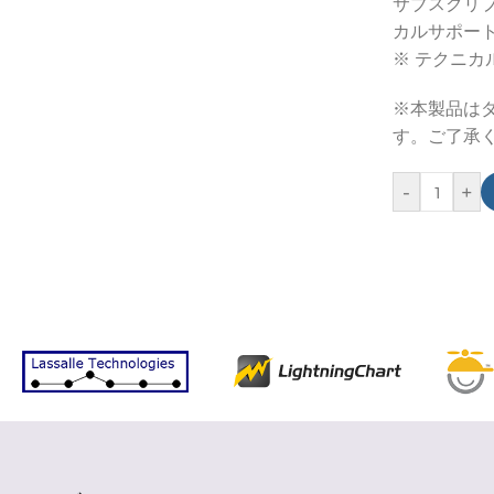
サブスクリ
カルサポート
※ テクニ
※本製品は
す。ご了承
-
+