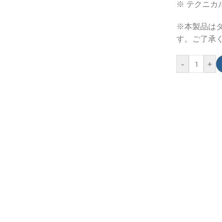
※ テクニ
※本製品は
す。ご了承
-
+