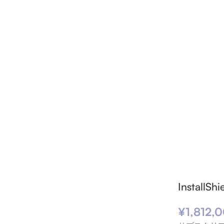
Instal
¥
1,812,