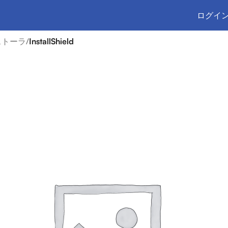
ログイン
ストーラ
/
InstallShield