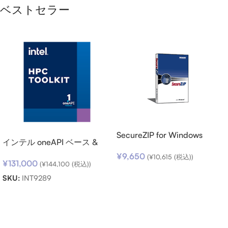
ベストセラー
SecureZIP for Windows
インテル oneAPI ベース &
Desktop v14 (日本語版) ダウ
HPC ツールキット (シングル
¥
9,650
ンロード
(
¥
10,615
(税込))
¥
131,000
ノード) SSR (期限内更新用)
(
¥
144,100
(税込))
お買い物カゴに追加
SKU:
INT9289
お買い物カゴに追加
Read more