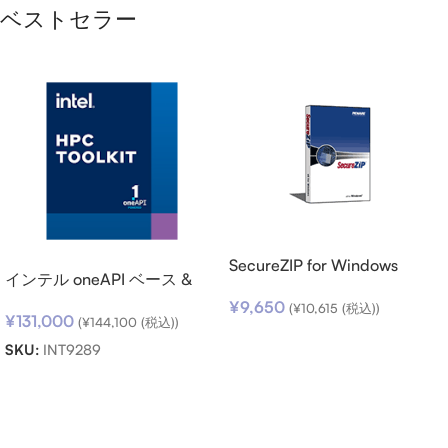
ベストセラー
SecureZIP for Windows
インテル oneAPI ベース &
Desktop v14 (日本語版) ダウ
HPC ツールキット (シングル
¥
9,650
ンロード
(
¥
10,615
(税込))
¥
131,000
ノード) SSR (期限内更新用)
(
¥
144,100
(税込))
お買い物カゴに追加
SKU:
INT9289
お買い物カゴに追加
Read more