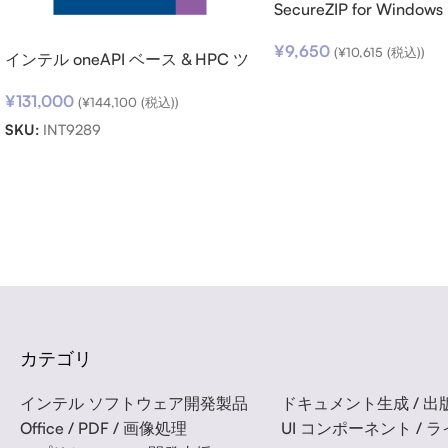
SecureZIP for Windows
v14 (日本語版) ダウン
¥
9,650
(
¥
10,615
(税込))
インテル oneAPI ベース & HPC ツ
ールキット (シングルノード) SSR
¥
131,000
(期限内更新用)
(
¥
144,100
(税込))
SKU:
INT9289
Read more
カテゴリ
インテル ソフトウェア開発製品
ドキュメント生成 / 出版
Office / PDF / 画像処理
UI コンポーネント / 