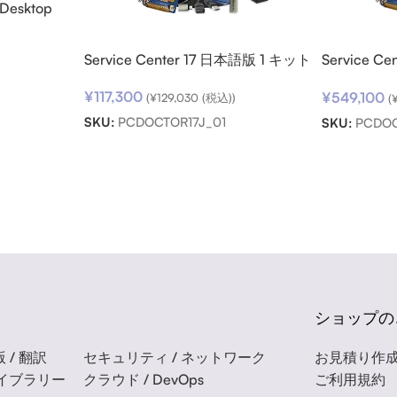
 Desktop
ロード
Service Center 17 日本語版 1 キット
Service C
ト パック
¥
117,300
¥
549,100
(
¥
129,030
(税込))
(
SKU:
PCDOCTOR17J_01
SKU:
PCDOC
ショップの
 / 翻訳
セキュリティ / ネットワーク
お見積り作
ライブラリー
クラウド / DevOps
ご利用規約