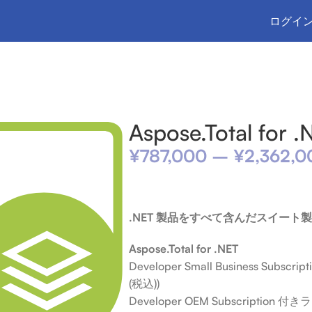
ログイン
 .NET
Aspose.Total for .
¥
787,000
–
¥
2,362,0
.NET 製品をすべて含んだスイート
Aspose.Total for .NET
Developer Small Business Subs
(税込))
Developer OEM Subscription 付