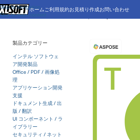
Skip to navigation
ホーム
ご利用規約
お見積り作成
お問い合わせ
Skip to main content
ホーム
/
Office / PDF / 画像処理
/
SDK
/
Aspose
/
Aspose.Total for
製品カテゴリー
インテル ソフトウェ
ア開発製品
Office / PDF / 画像処
理
アプリケーション開発
支援
ドキュメント生成 / 出
版 / 翻訳
UI コンポーネント / ラ
イブラリー
セキュリティ / ネット