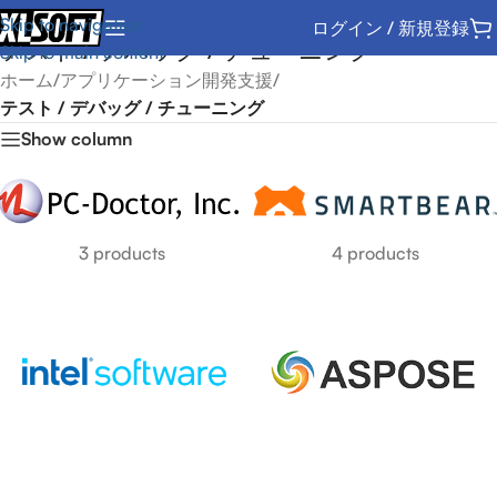
Skip to navigation
ログイン / 新規登録
テスト / デバッグ / チューニング
Skip to main content
ホーム
/
アプリケーション開発支援
/
テスト / デバッグ / チューニング
Show column
3 products
4 products