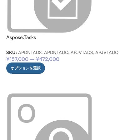
Aspose.Tasks
SKU:
APDNTADS, APDNTADO, APJVTADS, APJVTADO
¥
157,000
–
¥
472,000
オプションを選択