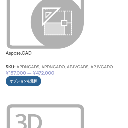
Aspose.CAD
SKU:
APDNCADS, APDNCADO, APJVCADS, APJVCADO
¥
157,000
–
¥
472,000
オプションを選択