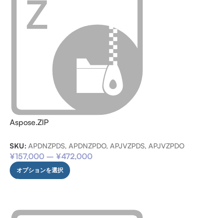
Aspose.ZIP
SKU:
APDNZPDS, APDNZPDO, APJVZPDS, APJVZPDO
¥
157,000
–
¥
472,000
オプションを選択