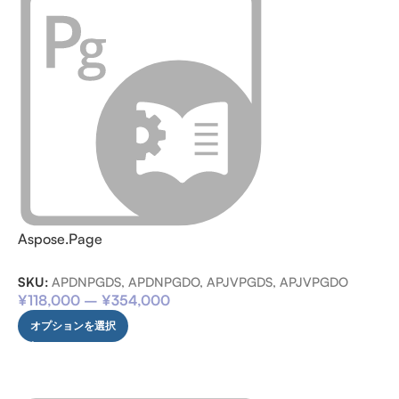
Aspose.Page
SKU:
APDNPGDS, APDNPGDO, APJVPGDS, APJVPGDO
¥
118,000
–
¥
354,000
オプションを選択