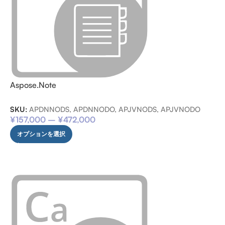
Aspose.Note
SKU:
APDNNODS, APDNNODO, APJVNODS, APJVNODO
¥
157,000
–
¥
472,000
オプションを選択