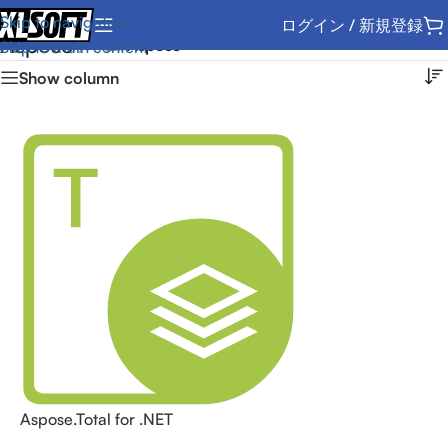
Skip to navigation
ログイン / 新規登録
Aspose
ホーム
/
Aspose
Skip to main content
Show column
Aspose.Total for .NET