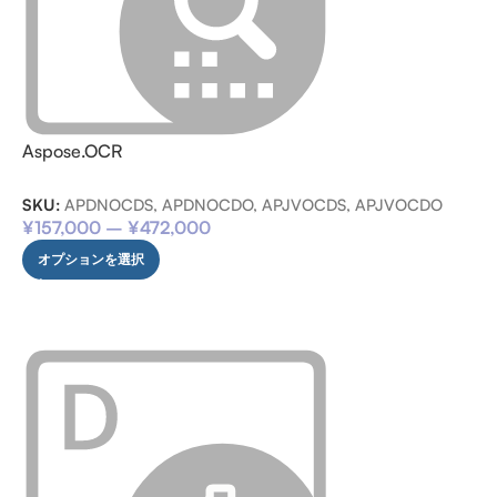
Aspose.OCR
SKU:
APDNOCDS, APDNOCDO, APJVOCDS, APJVOCDO
¥
157,000
–
¥
472,000
オプションを選択