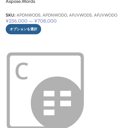
Aspose.Words
SKU:
APDNWODS, APDNWODO, APJVWODS, APJVWODO
¥
236,000
–
¥
708,000
オプションを選択