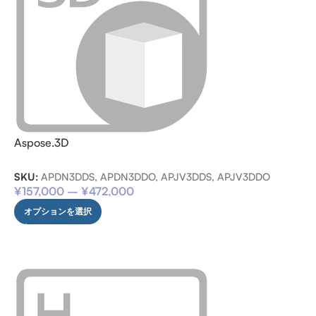
Aspose.3D
SKU:
APDN3DDS, APDN3DDO, APJV3DDS, APJV3DDO
¥
157,000
–
¥
472,000
オプションを選択