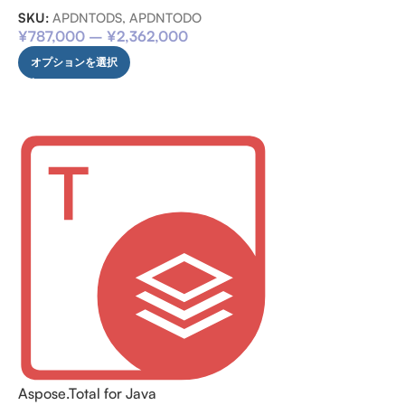
SKU:
APDNTODS, APDNTODO
¥
787,000
–
¥
2,362,000
オプションを選択
Aspose.Total for Java