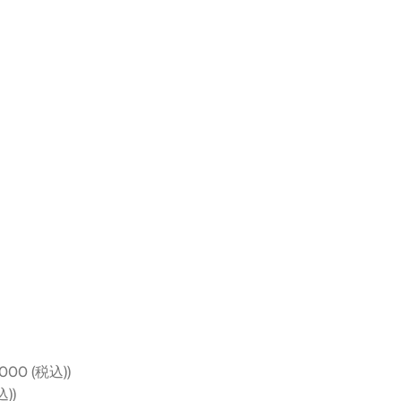
000 (税込))
込))