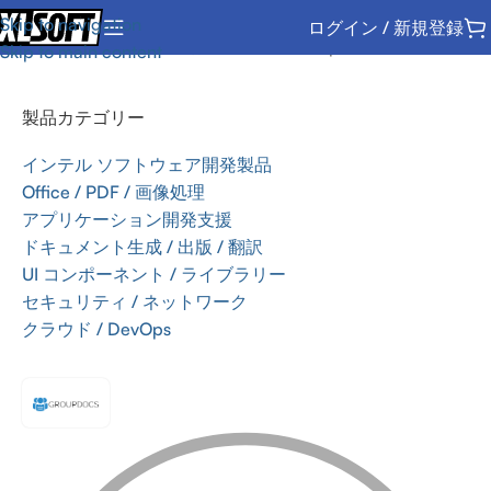
Skip to navigation
ログイン / 新規登録
ホーム
/
Office / PDF / 画像処理
/
SDK
/
GroupDocs
Skip to main content
製品カテゴリー
インテル ソフトウェア開発製品
Office / PDF / 画像処理
アプリケーション開発支援
ドキュメント生成 / 出版 / 翻訳
UI コンポーネント / ライブラリー
セキュリティ / ネットワーク
クラウド / DevOps