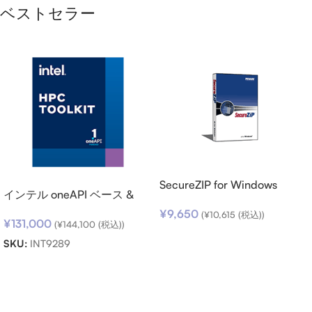
ベストセラー
SecureZIP for Windows
インテル oneAPI ベース &
Desktop v14 (日本語版) ダウ
HPC ツールキット (シングル
¥
9,650
ンロード
(
¥
10,615
(税込))
¥
131,000
ノード) SSR (期限内更新用)
(
¥
144,100
(税込))
お買い物カゴに追加
SKU:
INT9289
お買い物カゴに追加
Read more