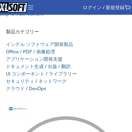
Skip to navigation
ログイン / 新規登録
ホーム
/
Office / PDF / 画像処理
/
SDK
/
GroupDocs
Skip to main content
製品カテゴリー
インテル ソフトウェア開発製品
Office / PDF / 画像処理
アプリケーション開発支援
ドキュメント生成 / 出版 / 翻訳
UI コンポーネント / ライブラリー
セキュリティ / ネットワーク
クラウド / DevOps