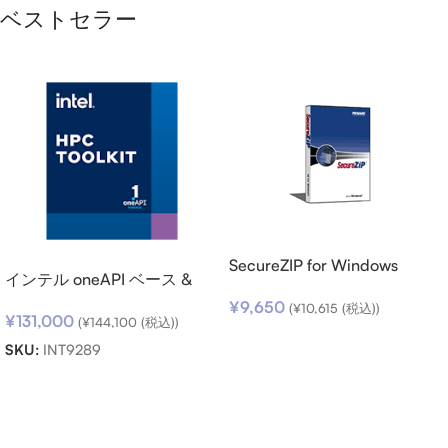
ベストセラー
SecureZIP for Windows
インテル oneAPI ベース &
Desktop v14 (日本語版) ダウ
HPC ツールキット (シングル
¥
9,650
ンロード
(
¥
10,615
(税込))
¥
131,000
ノード) SSR (期限内更新用)
(
¥
144,100
(税込))
お買い物カゴに追加
SKU:
INT9289
お買い物カゴに追加
Read more