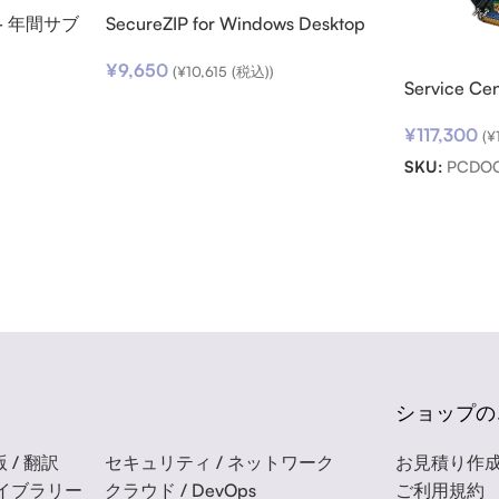
ro – 年間サブ
SecureZIP for Windows Desktop
v14 (日本語版) ダウンロード
¥
9,650
(
¥
10,615
(税込))
Service C
¥
117,300
(
¥
SKU:
PCDOC
ショップの
 / 翻訳
セキュリティ / ネットワーク
お見積り作
ライブラリー
クラウド / DevOps
ご利用規約