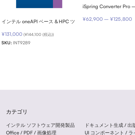
iSpring Converter P
スクリプション
¥
62,900
–
¥
125,800
インテル oneAPI ベース & HPC ツ
ールキット (シングルノード) SSR
¥
131,000
(期限内更新用)
(
¥
144,100
(税込))
SKU:
INT9289
Read more
カテゴリ
インテル ソフトウェア開発製品
ドキュメント生成 / 出版
Office / PDF / 画像処理
UI コンポーネント / 