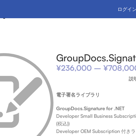
ログイン
ignature
GroupDocs.Signat
¥
236,000
–
¥
708,00
説
電子署名ライブラリ
GroupDocs.Signature for .NET
Developer Small Business Subs
(税込))
Developer OEM Subscription 付