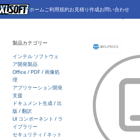
Skip to navigation
ホーム
ご利用規約
お見積り作成
お問い合わせ
Skip to main content
ホーム
/
Office / PDF / 画像処理
/
SDK
/
GroupDocs
/
GroupDocs.S
製品カテゴリー
インテル ソフトウェ
ア開発製品
Office / PDF / 画像処
理
アプリケーション開発
支援
ドキュメント生成 / 出
版 / 翻訳
UI コンポーネント / ラ
イブラリー
セキュリティ / ネット