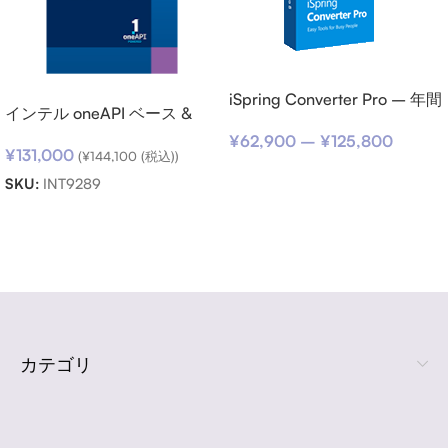
iSpring Converter Pro – 年間
インテル oneAPI ベース &
サブスクリプション
HPC ツールキット (シングル
¥
62,900
–
¥
125,800
¥
131,000
ノード) SSR (期限内更新用)
(
¥
144,100
(税込))
オプションを選択
SKU:
INT9289
お買い物カゴに追加
Read more
カテゴリ