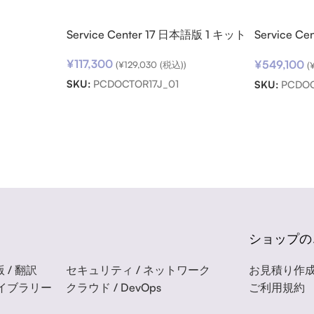
ロード
Service Center 17 日本語版 1 キット
Service C
ト パック
¥
117,300
¥
549,100
(
¥
129,030
(税込))
(
SKU:
PCDOCTOR17J_01
SKU:
PCDOC
ショップの
 / 翻訳
セキュリティ / ネットワーク
お見積り作
ライブラリー
クラウド / DevOps
ご利用規約