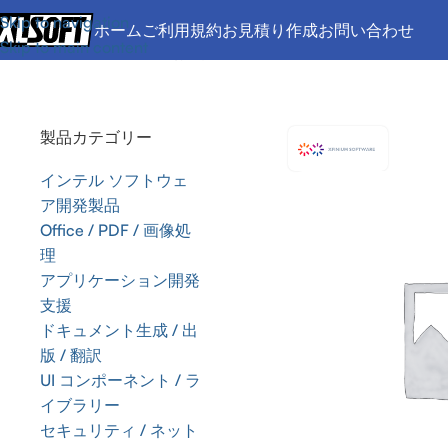
Skip to navigation
ホーム
ご利用規約
お見積り作成
お問い合わせ
Skip to main content
ホーム
/
Office / PDF / 画像処理
/
SDK
/
XFINIUM.PDF
/
XFINIUM.P
製品カテゴリー
インテル ソフトウェ
ア開発製品
Office / PDF / 画像処
理
アプリケーション開発
支援
ドキュメント生成 / 出
版 / 翻訳
UI コンポーネント / ラ
イブラリー
セキュリティ / ネット