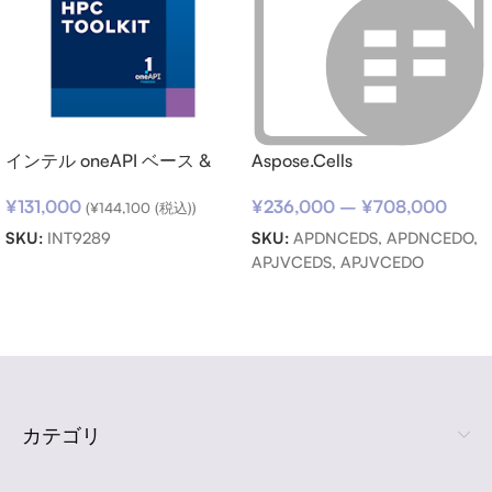
インテル oneAPI ベース &
Aspose.Cells
HPC ツールキット (シングル
¥
236,000
–
¥
708,000
¥
131,000
ノード) SSR (期限内更新用)
(
¥
144,100
(税込))
SKU:
APDNCEDS, APDNCEDO,
SKU:
INT9289
APJVCEDS, APJVCEDO
お買い物カゴに追加
オプションを選択
Read more
カテゴリ