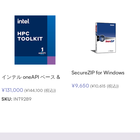
SecureZIP for Windows
インテル oneAPI ベース &
Desktop v14 (日本語版) ダウ
HPC ツールキット (シングル
¥
9,650
ンロード
(
¥
10,615
(税込))
¥
131,000
ノード) SSR (期限内更新用)
(
¥
144,100
(税込))
お買い物カゴに追加
SKU:
INT9289
お買い物カゴに追加
Read more