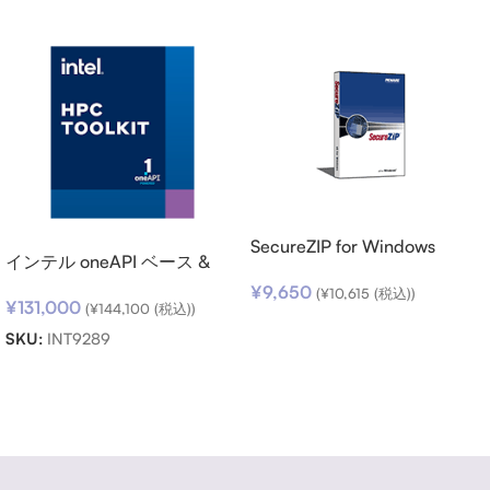
SecureZIP for Windows
インテル oneAPI ベース &
Desktop v14 (日本語版) ダウ
HPC ツールキット (シングル
¥
9,650
ンロード
(
¥
10,615
(税込))
¥
131,000
ノード) SSR (期限内更新用)
(
¥
144,100
(税込))
お買い物カゴに追加
SKU:
INT9289
お買い物カゴに追加
Read more