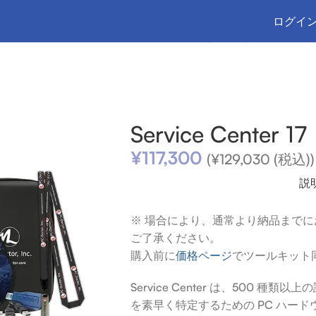
ログイン
ーニング
/
PC-Doctor
/
Service Center 17 日本語版 1 キット
Service Center
¥
117,300
(
¥
129,030
(税込))
説
※ 場合により、通常より納品まで
ご了承ください。
購入前に
価格ページ
でツールキット
Service Center は、500 
を素早く特定するための PC ハー