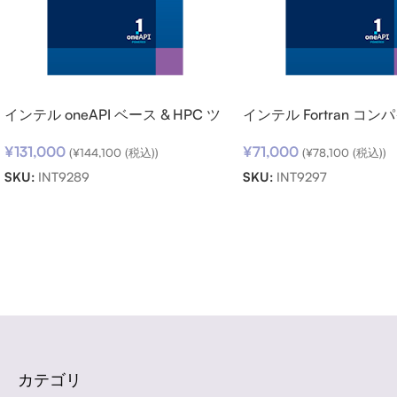
インテル oneAPI ベース & HPC ツ
インテル Fortran コ
ールキット (シングルノード) SSR
サポートサービス SSR 
¥
131,000
¥
71,000
(期限内更新用)
用)
(
¥
144,100
(税込))
(
¥
78,100
(税込))
SKU:
INT9289
SKU:
INT9297
Read more
カテゴリ