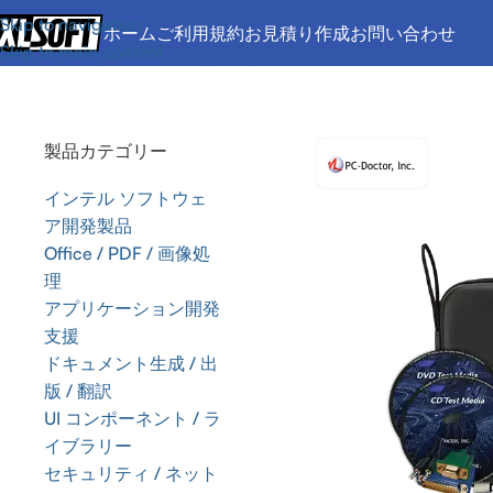
Skip to navigation
ホーム
ご利用規約
お見積り作成
お問い合わせ
Skip to main content
ホーム
/
アプリケーション開発支援
/
テスト / デバッグ / チュ
製品カテゴリー
インテル ソフトウェ
ア開発製品
Office / PDF / 画像処
理
アプリケーション開発
支援
ドキュメント生成 / 出
版 / 翻訳
UI コンポーネント / ラ
イブラリー
セキュリティ / ネット