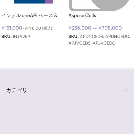
インテル oneAPI ベース &
Aspose.Cells
HPC ツールキット (シングル
¥
236,000
–
¥
708,000
¥
131,000
ノード) SSR (期限内更新用)
(
¥
144,100
(税込))
SKU:
APDNCEDS, APDNCEDO,
SKU:
INT9289
APJVCEDS, APJVCEDO
お買い物カゴに追加
オプションを選択
Read more
カテゴリ