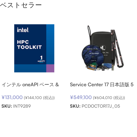
ベストセラー
インテル oneAPI ベース &
Service Center 17 日本語版 5
HPC ツールキット (シングル
キット パック
¥
131,000
¥
549,100
ノード) SSR (期限内更新用)
(
¥
144,100
(税込))
(
¥
604,010
(税込))
SKU:
INT9289
SKU:
PCDOCTOR17J_05
お買い物カゴに追加
お買い物カゴに追加
Read more