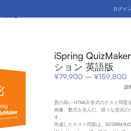
ログイン
s
/
iSpring QuizMaker – 年間サブスクリプション 英語版
iSpring Quiz
ション 英語版
¥
79,900
–
¥
159,800
説
質の高い HTML5 形式のテスト
画像、数式を含んだ、様々な形式の
す。
作成したテスト問題は、SCORM/A