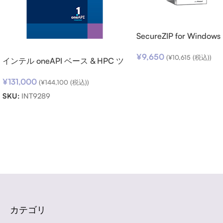
SecureZIP for Windows
v14 (日本語版) ダウン
¥
9,650
(
¥
10,615
(税込))
インテル oneAPI ベース & HPC ツ
ールキット (シングルノード) SSR
¥
131,000
(期限内更新用)
(
¥
144,100
(税込))
SKU:
INT9289
Read more
カテゴリ