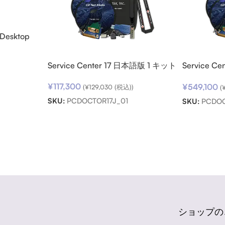
 Desktop
ロード
Service Center 17 日本語版 1 キット
Service C
ト パック
¥
117,300
¥
549,100
(
¥
129,030
(税込))
(
SKU:
PCDOCTOR17J_01
SKU:
PCDOC
ショップの