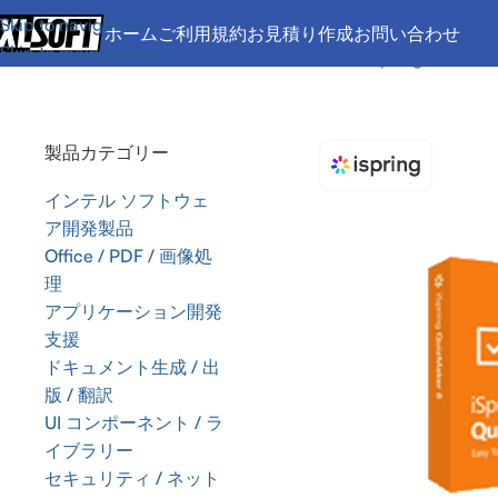
Skip to navigation
ホーム
ご利用規約
お見積り作成
お問い合わせ
Skip to main content
ホーム
/
Office / PDF / 画像処理
/
デスクトップ
/
iSpring Solution
製品カテゴリー
インテル ソフトウェ
ア開発製品
Office / PDF / 画像処
理
アプリケーション開発
支援
ドキュメント生成 / 出
版 / 翻訳
UI コンポーネント / ラ
イブラリー
セキュリティ / ネット