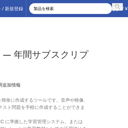
 / 新規登録
0
/
¥
Maker – 年間サブスクリプ
明
追加情報
問題を簡単に作成するツールです。音声や映像、
テスト問題を手軽に作成することができま
ICC に準拠した学習管理システム、または