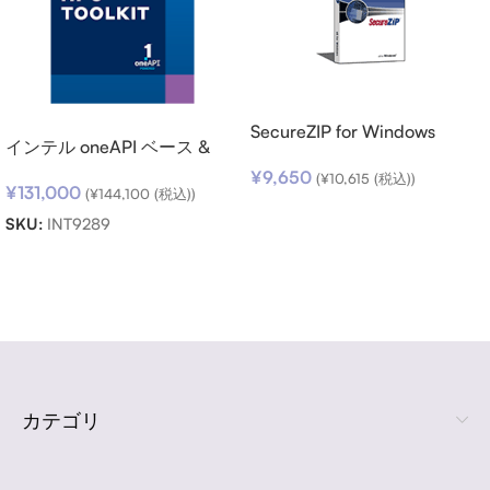
SecureZIP for Windows
インテル oneAPI ベース &
Desktop v14 (日本語版) ダウ
HPC ツールキット (シングル
¥
9,650
ンロード
(
¥
10,615
(税込))
¥
131,000
ノード) SSR (期限内更新用)
(
¥
144,100
(税込))
お買い物カゴに追加
SKU:
INT9289
お買い物カゴに追加
Read more
カテゴリ