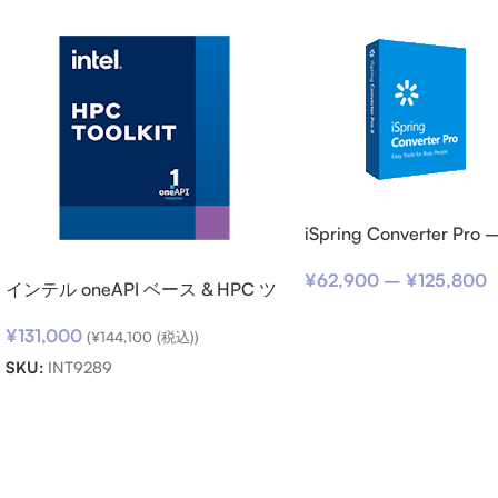
iSpring Converter P
スクリプション
¥
62,900
–
¥
125,800
インテル oneAPI ベース & HPC ツ
ールキット (シングルノード) SSR
¥
131,000
(期限内更新用)
(
¥
144,100
(税込))
SKU:
INT9289