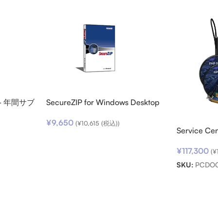
ro – 年間サブ
SecureZIP for Windows Desktop
v14 (日本語版) ダウンロード
¥
9,650
(
¥
10,615
(税込))
Service C
¥
117,300
(
¥
SKU:
PCDOC