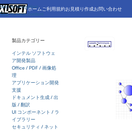
Skip to navigation
ホーム
ご利用規約
お見積り作成
お問い合わせ
Skip to main content
ホーム
/
UI コンポーネント / ライブラリー
/
AddFlow
/
AddFlo
製品カテゴリー
インテル ソフトウェ
ア開発製品
Office / PDF / 画像処
理
アプリケーション開発
支援
ドキュメント生成 / 出
版 / 翻訳
UI コンポーネント / ラ
イブラリー
セキュリティ / ネット