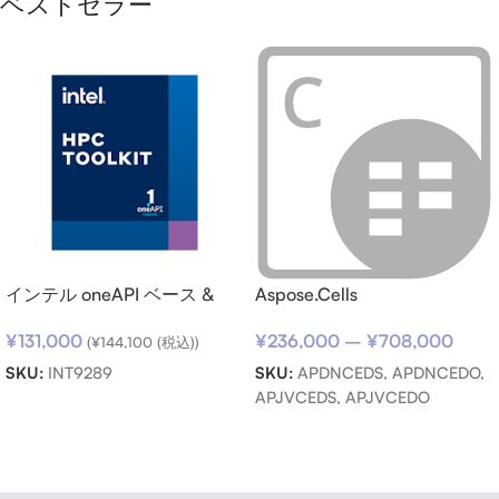
ベストセラー
インテル oneAPI ベース &
Aspose.Cells
HPC ツールキット (シングル
¥
236,000
–
¥
708,000
¥
131,000
ノード) SSR (期限内更新用)
(
¥
144,100
(税込))
SKU:
APDNCEDS, APDNCEDO,
SKU:
INT9289
APJVCEDS, APJVCEDO
お買い物カゴに追加
オプションを選択
Read more