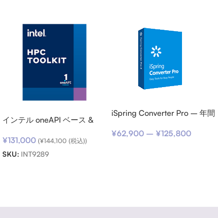
iSpring Converter Pro – 年間
インテル oneAPI ベース &
サブスクリプション
HPC ツールキット (シングル
¥
62,900
–
¥
125,800
¥
131,000
ノード) SSR (期限内更新用)
(
¥
144,100
(税込))
オプションを選択
SKU:
INT9289
お買い物カゴに追加
Read more