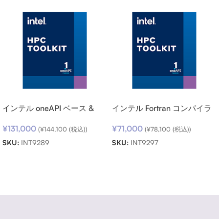
インテル oneAPI ベース &
インテル Fortran コンパイラ
HPC ツールキット (シングル
ー向けサポートサービス SSR
¥
131,000
¥
71,000
ノード) SSR (期限内更新用)
(期限内更新用)
(
¥
144,100
(税込))
(
¥
78,100
(税込))
SKU:
INT9289
SKU:
INT9297
お買い物カゴに追加
お買い物カゴに追加
Read more