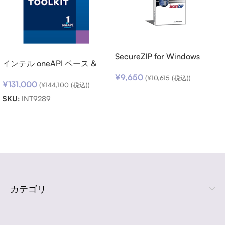
SecureZIP for Windows
インテル oneAPI ベース &
Desktop v14 (日本語版) ダウ
HPC ツールキット (シングル
¥
9,650
ンロード
(
¥
10,615
(税込))
¥
131,000
ノード) SSR (期限内更新用)
(
¥
144,100
(税込))
お買い物カゴに追加
SKU:
INT9289
お買い物カゴに追加
Read more
カテゴリ