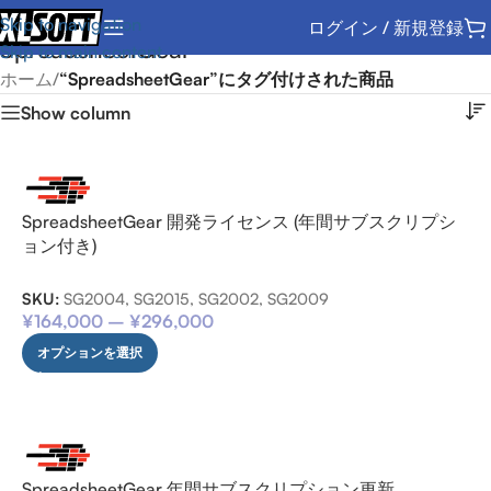
Skip to navigation
ログイン / 新規登録
SpreadsheetGear
Skip to main content
ホーム
/
“SpreadsheetGear”にタグ付けされた商品
Show column
SpreadsheetGear 開発ライセンス (年間サブスクリプシ
ョン付き)
SKU:
SG2004, SG2015, SG2002, SG2009
¥
164,000
–
¥
296,000
オプションを選択
SpreadsheetGear 年間サブスクリプション更新