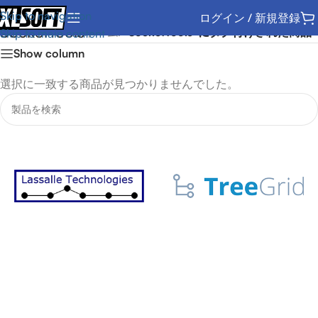
Skip to navigation
ログイン / 新規登録
SocketTools
ホーム
/
“SocketTools”にタグ付けされた商品
Skip to main content
Show column
選択に一致する商品が見つかりませんでした。