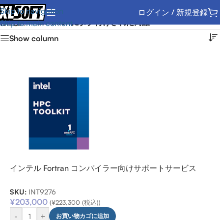
Skip to navigation
ログイン / 新規登録
Intel
ホーム
/
“Intel”にタグ付けされた商品
Skip to main content
Show column
インテル Fortran コンパイラー向けサポートサービス
SKU:
INT9276
¥
203,000
(
¥
223,300
(税込))
-
+
お買い物カゴに追加