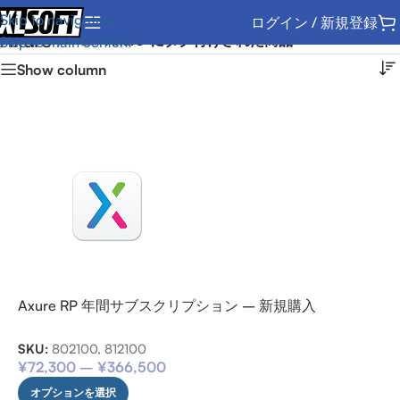
Skip to navigation
ログイン / 新規登録
Axure
ホーム
/
“Axure”にタグ付けされた商品
Skip to main content
Show column
Axure RP 年間サブスクリプション – 新規購入
SKU:
802100, 812100
¥
72,300
–
¥
366,500
オプションを選択