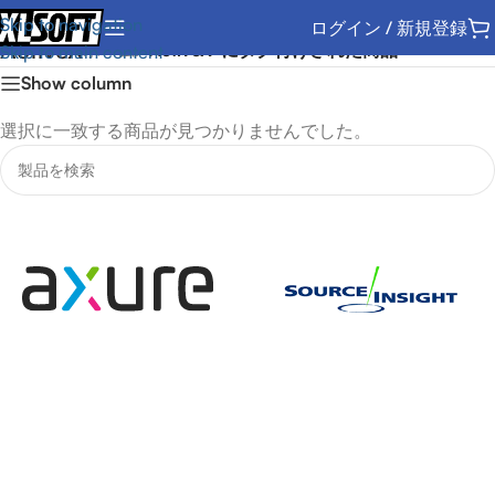
Skip to navigation
ログイン / 新規登録
ActiveX
ホーム
/
“ActiveX”にタグ付けされた商品
Skip to main content
Show column
選択に一致する商品が見つかりませんでした。