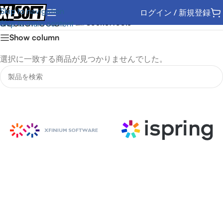
Skip to navigation
ログイン / 新規登録
SocketTools
ホーム
/
SocketTools
Skip to main content
Show column
選択に一致する商品が見つかりませんでした。