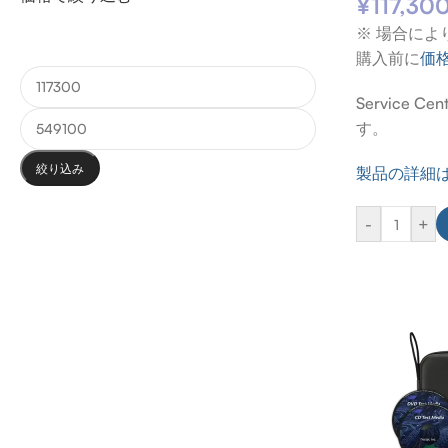
¥
117,30
※ 場合に
購入前に
価
Servic
す。
絞り込み
製品の詳細
-
+