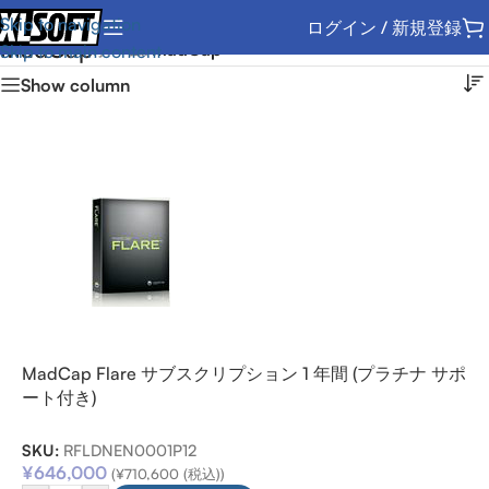
Skip to navigation
ログイン / 新規登録
MadCap
ホーム
/
MadCap
Skip to main content
Show column
MadCap Flare サブスクリプション 1 年間 (プラチナ サポ
ート付き)
SKU:
RFLDNEN0001P12
¥
646,000
(
¥
710,600
(税込))