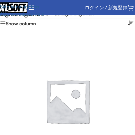
Skip to navigation
ログイン / 新規登録
LightningChart
ホーム
/
LightningChart
Skip to main content
Show column