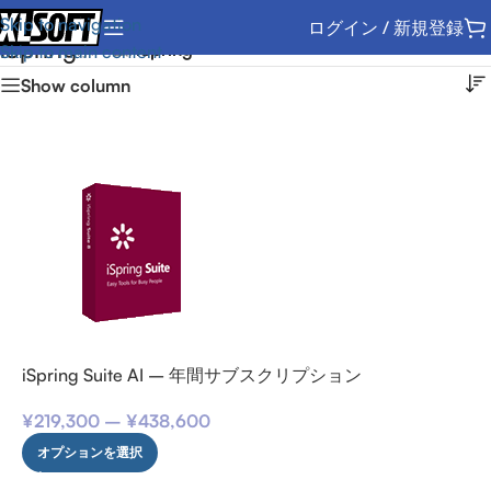
Skip to navigation
ログイン / 新規登録
iSpring
ホーム
/
iSpring
Skip to main content
Show column
iSpring Suite AI – 年間サブスクリプション
¥
219,300
–
¥
438,600
オプションを選択