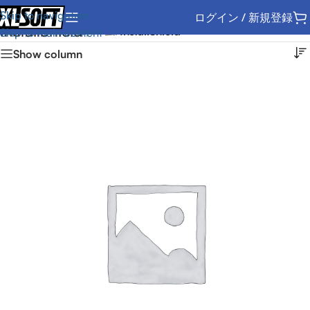
Skip to navigation
ログイン / 新規登録
InstallShield
ホーム
/
InstallShield
Skip to main content
Show column