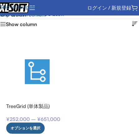
Skip to navigation
ログイン / 新規登録
COQsoft
ホーム
/
COQsoft
Skip to main content
Show column
TreeGrid (単体製品)
¥
252,000
–
¥
651,000
オプションを選択