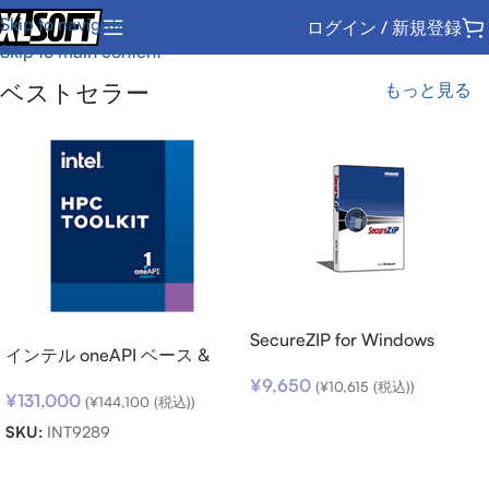
Skip to navigation
ログイン / 新規登録
Skip to main content
ベストセラー
もっと見る
SecureZIP for Windows
インテル oneAPI ベース &
Desktop v14 (日本語版) ダウ
HPC ツールキット (シングル
¥
9,650
ンロード
(
¥
10,615
(税込))
¥
131,000
ノード) SSR (期限内更新用)
(
¥
144,100
(税込))
お買い物カゴに追加
SKU:
INT9289
お買い物カゴに追加